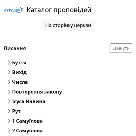
Каталог проповідей
На сторінку церкви
Писання
Скинути
Буття
Вихід
Числа
Повторення закону
Ісуса Навина
Рут
1 Самуїлова
2 Самуїлова