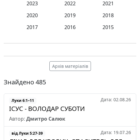
2023
2022
2021
1 Коринтян
Галатів
2020
2019
2018
Ефесян
2017
2016
2015
Филипʼян
Колосян
1 Солунян
2 Солунян
Архів матеріалів
Євреїв
Знайдено
485
Якова
1 Петра
Дата: 02.08.26
Луки 6:1–11
2 Петра
ІСУС - ВОЛОДАР СУБОТИ
Обʼявлення
Автор:
Дмитро Салюк
Дата: 19.07.26
від Луки 5:27-39