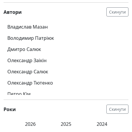
1 Хронік
Автори
Скинути
Псалми
Ісаї
Владислав Мазан
Даниїла
Володимир Патріюк
Амоса
Дмитро Салюк
Міхея
Олександр Заікін
Авакума
Малахії
Олександр Салюк
Матвія
Олександр Тютенко
Марка
Петро Кім
Луки
Рон Ворд
Івана
Роки
Скинути
Станіслав Валуйський
Дії
2026
2025
2024
Римлян
Ярослав Біличенко